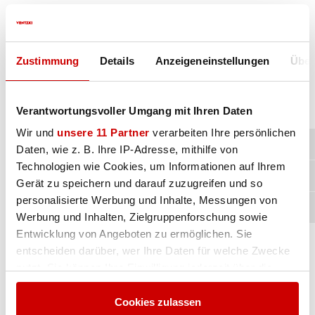
Zustimmung
Details
Anzeigeneinstellungen
Über
Verantwortungsvoller Umgang mit Ihren Daten
Wir und
unsere 11 Partner
verarbeiten Ihre persönlichen
Daten, wie z. B. Ihre IP-Adresse, mithilfe von
HNE 2000
Technologien wie Cookies, um Informationen auf Ihrem
Gerät zu speichern und darauf zuzugreifen und so
personalisierte Werbung und Inhalte, Messungen von
Werbung und Inhalten, Zielgruppenforschung sowie
Entwicklung von Angeboten zu ermöglichen. Sie
entscheiden darüber, wer Ihre Daten für welche Zwecke
nutzt. Sie können Ihre Einwilligung jederzeit über die
Cookie-Erklärung oder durch Klicken auf das Privacy
Trigger Symbol ändern oder widerrufen
Cookies zulassen