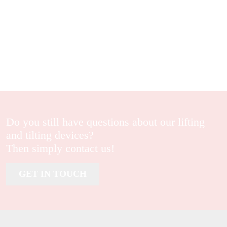
Product highlights
Stepless adjustment of the lifting and tilting position
Full lifting capacity in any lifting or tilting position
Stepping below possible on three sides
Device with rotary unit possible as special version
Do you still have questions about our lifting
and tilting devices?
Then simply contact us!
GET IN TOUCH