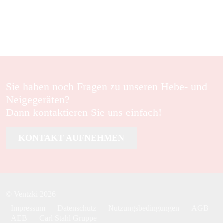
Sie haben noch Fragen zu unseren Hebe- und
Neigegeräten?
Dann kontaktieren Sie uns einfach!
KONTAKT AUFNEHMEN
© Ventzki 2026
Impressum
Datenschutz
Nutzungsbedingungen
AGB
AEB
Carl Stahl Gruppe