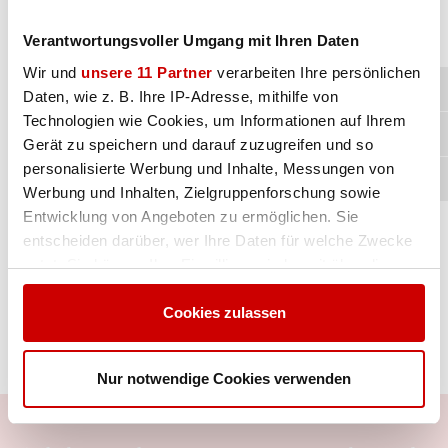
Kontaktdaten Vertrieb Deutschland
Verantwortungsvoller Umgang mit Ihren Daten
Wir und
unsere 11 Partner
verarbeiten Ihre persönlichen
Daten, wie z. B. Ihre IP-Adresse, mithilfe von
Kontaktdaten Vertrieb Innendienst
Technologien wie Cookies, um Informationen auf Ihrem
Gerät zu speichern und darauf zuzugreifen und so
personalisierte Werbung und Inhalte, Messungen von
Kontaktformular
Werbung und Inhalten, Zielgruppenforschung sowie
Entwicklung von Angeboten zu ermöglichen. Sie
entscheiden darüber, wer Ihre Daten für welche Zwecke
Anfrageformulare
nutzt. Sie können Ihre Einwilligung jederzeit über die
Cookie-Erklärung oder durch Klicken auf das Privacy
Trigger Symbol ändern oder widerrufen
Bewerbungsformular
Cookies zulassen
Erfahren Sie mehr darüber, wie Ihre persönlichen Daten
Nur notwendige Cookies verwenden
verarbeitet werden, und legen Sie Ihre Präferenzen im
Abschnitt Einzelheiten
fest.