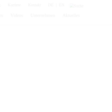
|
g
Karriere
Kontakt
DE
EN
es
Videos
Unternehmen
Aktuelles
Entladen von Lasten bis zu
2.000
-Verhältnis.