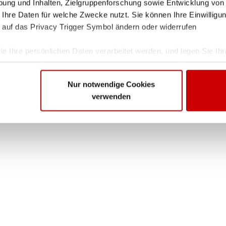
ung und Inhalten, Zielgruppenforschung sowie Entwicklung von
 Ihre Daten für welche Zwecke nutzt. Sie können Ihre Einwilligun
 auf das Privacy Trigger Symbol ändern oder widerrufen
ie Ihre persönlichen Daten verarbeitet werden, und legen Sie I
Nur notwendige Cookies
nhalte und Anzeigen zu personalisieren, Funktionen für soziale
verwenden
Website zu analysieren. Außerdem geben wir Informationen zu I
r soziale Medien, Werbung und Analysen weiter. Unsere Partner
 Daten zusammen, die Sie ihnen bereitgestellt haben oder die s
. Sie geben Einwilligung zu unseren Cookies, wenn Sie unsere 