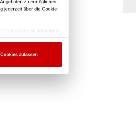
 Angeboten zu ermöglichen.
g jederzeit über die Cookie-
hre Präferenzen im
Abschnitt
 Medien anbieten zu können
Cookies zulassen
hrer Verwendung unserer
 führen diese Informationen
ie im Rahmen Ihrer Nutzung
Webseite weiterhin nutzen.