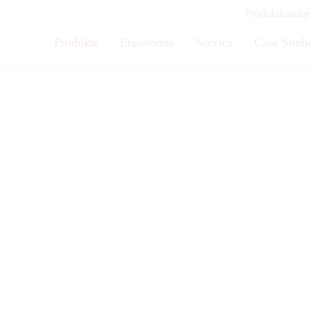
Produktkatalo
Produkte
Ergonomie
Service
Case Studi
che SHT-eco
h, sicher und zuverlässig.
erenhubtische der Serie
SHT-eco
sind ideal für das Be- und 
 in Germany
“-Qualität zu einem attraktiven Preis-Leistungs