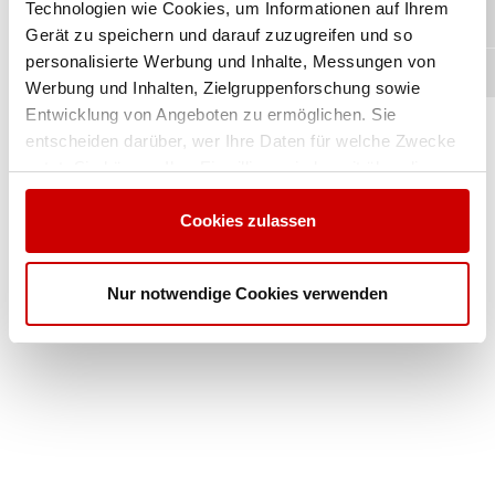
Technologien wie Cookies, um Informationen auf Ihrem
Gerät zu speichern und darauf zuzugreifen und so
personalisierte Werbung und Inhalte, Messungen von
Werbung und Inhalten, Zielgruppenforschung sowie
Entwicklung von Angeboten zu ermöglichen. Sie
entscheiden darüber, wer Ihre Daten für welche Zwecke
nutzt. Sie können Ihre Einwilligung jederzeit über die
Cookie-Erklärung oder durch Klicken auf das Privacy
Trigger Symbol ändern oder widerrufen
Cookies zulassen
Erfahren Sie mehr darüber, wie Ihre persönlichen Daten
Nur notwendige Cookies verwenden
verarbeitet werden, und legen Sie Ihre Präferenzen im
Abschnitt Einzelheiten
fest.
Wir verwenden Cookies, um Inhalte und Anzeigen zu
personalisieren, Funktionen für soziale Medien anbieten
zu können und die Zugriffe auf unsere Website zu
analysieren. Außerdem geben wir Informationen zu Ihrer
Verwendung unserer Website an unsere Partner für